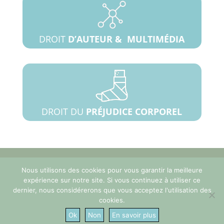
DROIT
D’AUTEUR &
MULTIMÉDIA
DROIT DU
PRÉJUDICE CORPOREL
Mentions Légales
|
Politique de Confidentialité
|
Nous utilisons des cookies pour vous garantir la meilleure
Contact
|
Prendre un rendez-vous
expérience sur notre site. Si vous continuez à utiliser ce
05 57 21 26 75
dernier, nous considérerons que vous acceptez l'utilisation des
Maître Carole Dupont Begnard
cookies.
4 place Rodesse 33000 BORDEAUX
Ok
Non
En savoir plus
contact@dupontbegnard-avocat.fr